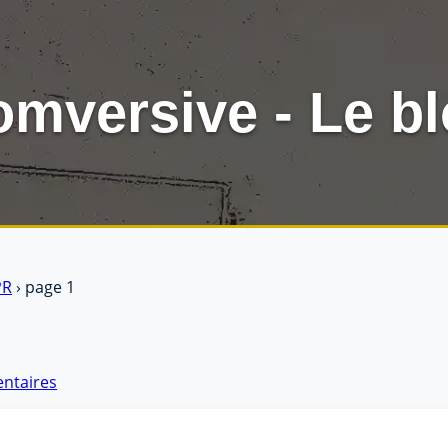
mversive - Le b
PR
› page 1
entaires