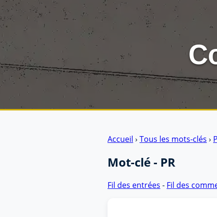
Co
Aller au contenu
|
Aller au menu
|
Aller à la recherche
Accueil
›
Tous les mots-clés
›
Mot-clé - PR
Fil des entrées
-
Fil des comm