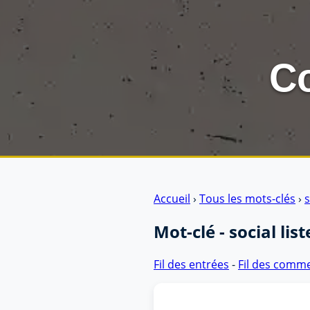
Co
Aller au contenu
|
Aller au menu
|
Aller à la recherche
Accueil
›
Tous les mots-clés
›
s
Mot-clé - social lis
Fil des entrées
-
Fil des comm