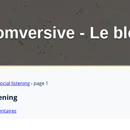
mversive - Le b
ocial listening
› page 1
tening
entaires