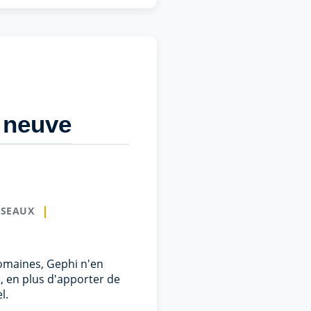
u neuve
ÉSEAUX
omaines, Gephi n'en
1, en plus d'apporter de
l.